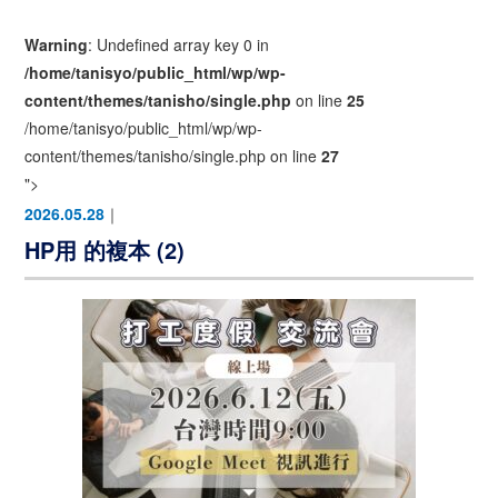
Warning
: Undefined array key 0 in
/home/tanisyo/public_html/wp/wp-
content/themes/tanisho/single.php
on line
25
/home/tanisyo/public_html/wp/wp-
content/themes/tanisho/single.php on line
27
">
2026.05.28
｜
HP用 的複本 (2)