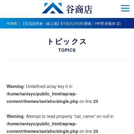
HOME
【交流說明會・線上場】6/13(六)10:00 開催
HP用 的複本 (2)
トピックス
TOPICS
Warning
: Undefined array key 0 in
/home/tanisyo/public_html/wp/wp-
content/themes/tanisho/single.php
on line
23
Warning
: Attempt to read property "cat_name" on null in
/home/tanisyo/public_html/wp/wp-
content/themes/tanisho/single.php
on line
23