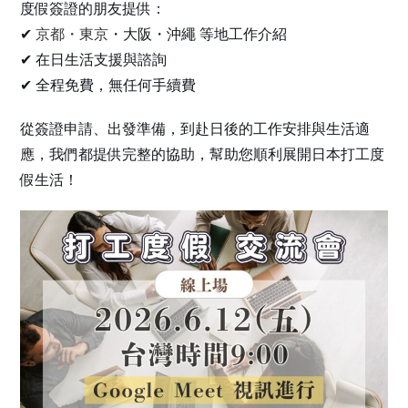
度假簽證的朋友提供：
✔
京都・東京
・大阪・沖繩 等地工作介紹
✔ 在日生活支援與諮詢
✔ 全程免費，無任何手續費
從簽證申請、出發準備，到赴日後的工作安排與生活適
應，我們都提供完整的協助，幫助您順利展開日本打工度
假生活！