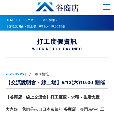
HOME
トピックス
ワーホリ情報
【交流說明會・線上場】6/13(六)10:00 開催
打工度假資訊
WORKING HOLIDAY INFO
2026.05.25
｜
ワーホリ情報
【交流說明會・線上場】6/13(六)10:00 開催
【谷商店｜線上交流會】打工度假 × 求職 × 生活支援
大家好，我們是來自日本京都的
谷商店
，專門為持打工