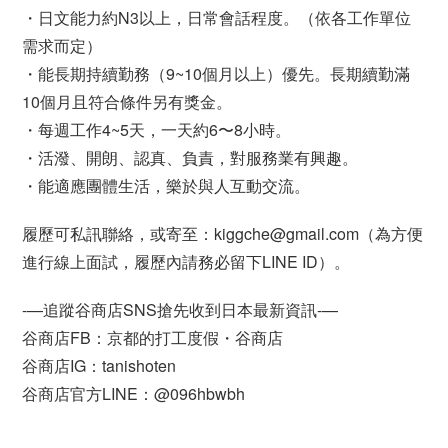
・日文能力約N3以上，日常會話程度。（依各工作單位
需求而定）
・能長期持續勤務（9~10個月以上）優先。長期續勤滿
10個月且符合條件另有獎金。
・每週工作4~5天，一天約6〜8小時。
・活潑、開朗、認真、負責，對服務業有興趣。
・能適應團體生活，樂於與人互動交流。
履歷可私訊聯絡，或寄至：kiggche@gmail.com（為方便
進行線上面試，履歷內請務必留下LINE ID）。
-—追蹤谷商店SNS搶先收到日本最新資訊-—
谷商店FB：京都的打工度假・谷商店
谷商店IG：tanishoten
谷商店官方LINE：@096hbwbh