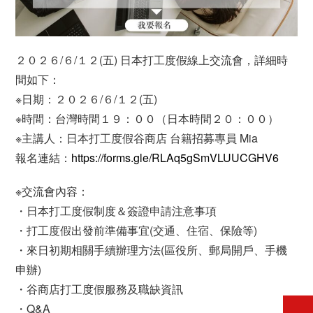
２０２６/６/１２(五) 日本打工度假線上交流會，詳細時
間如下：
※日期：２０２６/６/１２(五)
※時間：台灣時間１９：００（日本時間２０：００）
※主講人：日本打工度假谷商店 台籍招募專員 Mia
報名連結：
https://forms.gle/RLAq5gSmVLUUCGHV6
※交流會內容：
・日本打工度假制度＆簽證申請注意事項
・打工度假出發前準備事宜(交通、住宿、保險等)
・來日初期相關手續辦理方法(區役所、郵局開戶、手機
申辦)
・谷商店打工度假服務及職缺資訊
・Q&A