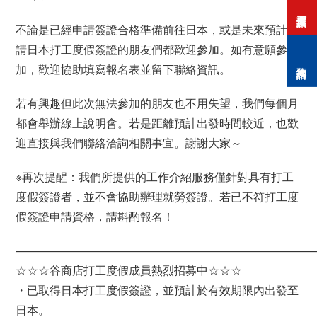
打工度假資訊
不論是已經申請簽證合格準備前往日本，或是未來預計申
請日本打工度假簽證的朋友們都歡迎參加。如有意願參
預約諮詢
加，歡迎協助填寫報名表並留下聯絡資訊。
若有興趣但此次無法參加的朋友也不用失望，我們每個月
都會舉辦線上說明會。若是距離預計出發時間較近，也歡
迎直接與我們聯絡洽詢相關事宜。謝謝大家～
※再次提醒：我們所提供的工作介紹服務僅針對具有打工
度假簽證者，並不會協助辦理就勞簽證。若已不符打工度
假簽證申請資格，請斟酌報名！
——————————————————————————
☆☆☆谷商店打工度假成員熱烈招募中☆☆☆
・已取得日本打工度假簽證，並預計於有效期限內出發至
日本。