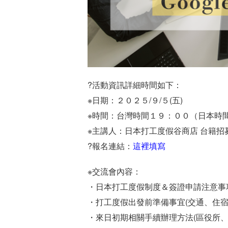
?活動資訊詳細時間如下：
※日期：２０２５/９/５(五)
※時間：台灣時間１９：００（日本時
※主講人：日本打工度假谷商店 台籍招募
?報名連結：
這裡填寫
※交流會內容：
・日本打工度假制度＆簽證申請注意事
・打工度假出發前準備事宜(交通、住宿
・來日初期相關手續辦理方法(區役所、