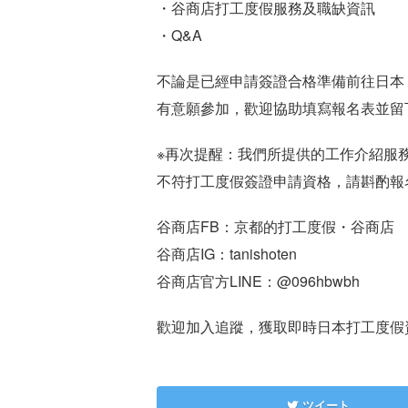
・谷商店打工度假服務及職缺資訊
・Q&A
不論是已經申請簽證合格準備前往日本
有意願參加，歡迎協助填寫報名表並留
※再次提醒：我們所提供的工作介紹服
不符打工度假簽證申請資格，請斟酌報
谷商店FB：京都的打工度假・谷商店
谷商店IG：tanishoten
谷商店官方LINE：@096hbwbh
歡迎加入追蹤，獲取即時日本打工度假
ツイート