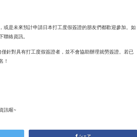
，或是未來預計申請日本打工度假簽證的朋友們都歡迎參加。如
下聯絡資訊。
務僅針對具有打工度假簽證者，並不會協助辦理就勞簽證。若已
名！
資訊喔~
シェア