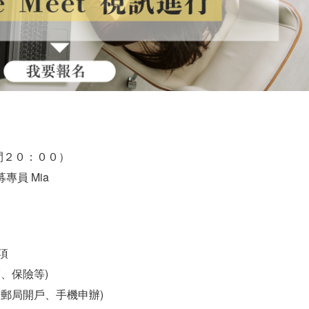
間２０：００）
專員 Mia
項
、保險等)
郵局開戶、手機申辦)