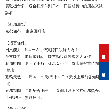
實戰機會多，適合初來乍到日本，日語成長中的朋友來試
試看！
【勤務地點】
京都四条・ 東京田町店
【招募條件】
日文能力：N４ー３，依實際口說能力為主
打工度假資訊
英文能力：能日常對話，能主動接待外國客人尤佳
勤務時間：６－８小時，休息１小時。依店鋪營業時間
(輪班)
預約諮詢
勤務天數：一周４－５天(周休２日３天以上事前告知即
可)
勤務期間：長期配合排班。１０個月以上另有勤務獎金。
工作經驗：無經驗可。
【薪資福利】