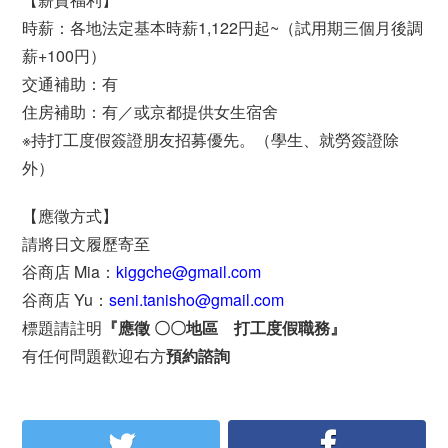
時薪：各地法定基本時薪1,122円起~（試用期三個月後調
薪+100円）
交通補助：有
住房補助：有／或京都提供女生宿舍
※持打工度假簽證朋友招募優先。（學生、就勞簽證除
外）
【應徵方式】
請將日文履歷寄至
谷商店 Mia：
kiggche@gmail.com
谷商店 Yu：
seni.tanisho@gmail.com
標題請註明
『應徵 〇〇地區 打工度假職務』
有任何問題歡迎右方
預約諮詢