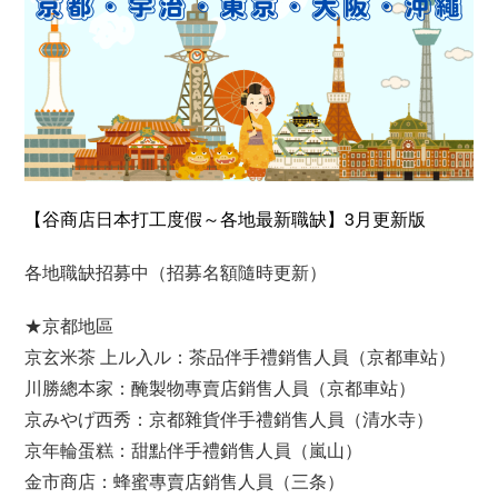
【谷商店日本打工度假～各地最新職缺】3月更新版
各地職缺招募中（招募名額隨時更新）
★京都地區
京玄米茶 上ル入ル：茶品伴手禮銷售人員（京都車站）
川勝總本家：醃製物專賣店銷售人員（京都車站）
京みやげ西秀：京都雜貨伴手禮銷售人員（清水寺）
京年輪蛋糕：甜點伴手禮銷售人員（嵐山）
金市商店：蜂蜜專賣店銷售人員（三条）