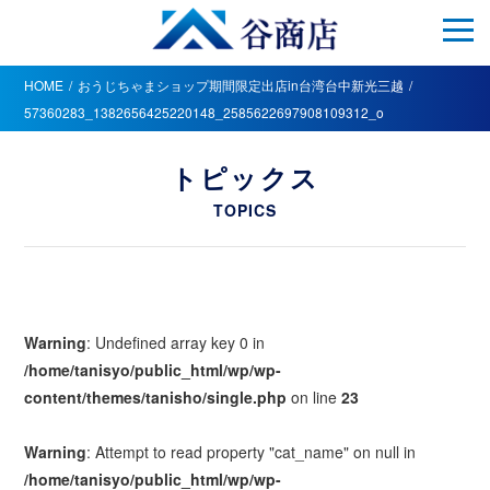
HOME
おうじちゃまショップ期間限定出店in台湾台中新光三越
57360283_1382656425220148_2585622697908109312_o
トピックス
TOPICS
Warning
: Undefined array key 0 in
/home/tanisyo/public_html/wp/wp-
content/themes/tanisho/single.php
on line
23
Warning
: Attempt to read property "cat_name" on null in
/home/tanisyo/public_html/wp/wp-