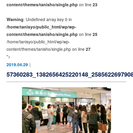
content/themes/tanisho/single.php
on line
23
Warning
: Undefined array key 0 in
/home/tanisyo/public_html/wp/wp-
content/themes/tanisho/single.php
on line
25
/home/tanisyo/public_html/wp/wp-
content/themes/tanisho/single.php on line
27
">
2019.04.29
｜
57360283_1382656425220148_258562269790