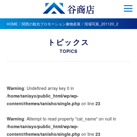
HOME
関西の観光プロモーション兼物産展
現場写真_201120_2
トピックス
TOPICS
Warning
: Undefined array key 0 in
/home/tanisyo/public_html/wp/wp-
content/themes/tanisho/single.php
on line
23
Warning
: Attempt to read property "cat_name" on null in
/home/tanisyo/public_html/wp/wp-
content/themes/tanisho/single.php
on line
23