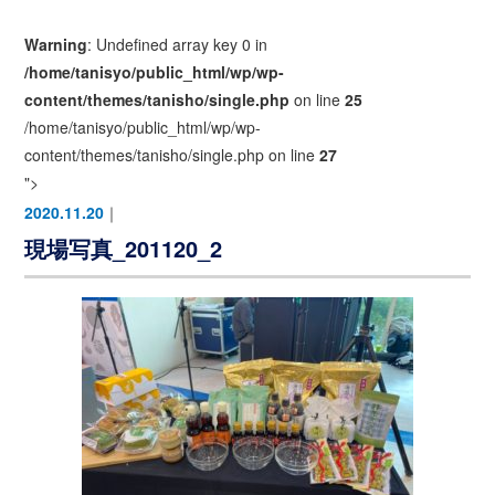
Warning
: Undefined array key 0 in
/home/tanisyo/public_html/wp/wp-
content/themes/tanisho/single.php
on line
25
/home/tanisyo/public_html/wp/wp-
content/themes/tanisho/single.php on line
27
">
2020.11.20
｜
現場写真_201120_2