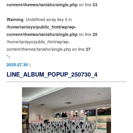
content/themes/tanisho/single.php
on line
23
Warning
: Undefined array key 0 in
/home/tanisyo/public_html/wp/wp-
content/themes/tanisho/single.php
on line
25
/home/tanisyo/public_html/wp/wp-
content/themes/tanisho/single.php on line
27
">
2025.07.30
｜
LINE_ALBUM_POPUP_250730_4