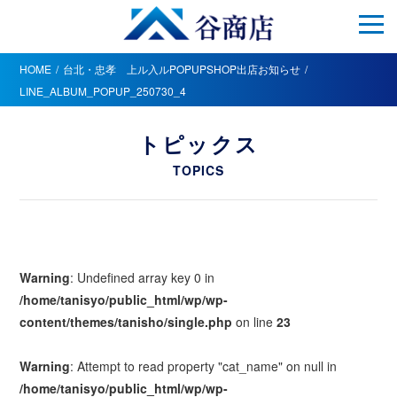
HOME
台北・忠孝 上ル入ルPOPUPSHOP出店お知らせ
LINE_ALBUM_POPUP_250730_4
トピックス
TOPICS
Warning
: Undefined array key 0 in
/home/tanisyo/public_html/wp/wp-
content/themes/tanisho/single.php
on line
23
Warning
: Attempt to read property "cat_name" on null in
/home/tanisyo/public_html/wp/wp-