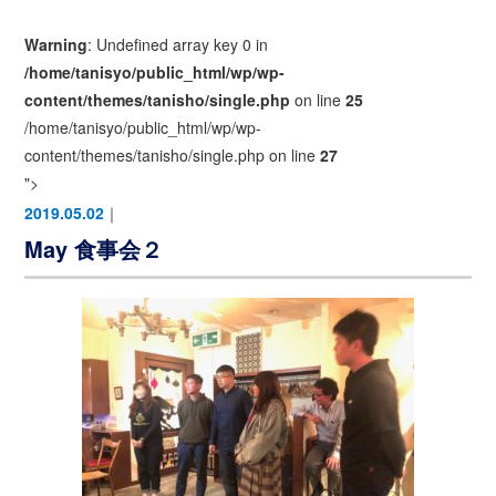
Warning
: Undefined array key 0 in
/home/tanisyo/public_html/wp/wp-
content/themes/tanisho/single.php
on line
25
/home/tanisyo/public_html/wp/wp-
content/themes/tanisho/single.php on line
27
">
2019.05.02
｜
May 食事会２