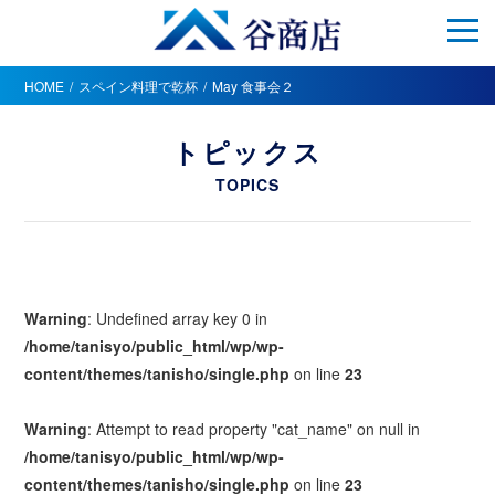
HOME
スペイン料理で乾杯
May 食事会２
トピックス
TOPICS
Warning
: Undefined array key 0 in
/home/tanisyo/public_html/wp/wp-
content/themes/tanisho/single.php
on line
23
Warning
: Attempt to read property "cat_name" on null in
/home/tanisyo/public_html/wp/wp-
content/themes/tanisho/single.php
on line
23