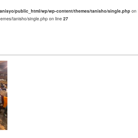
anisyo/public_html/wp/wp-content/themes/tanisho/single.php
on 
hemes/tanisho/single.php on line
27