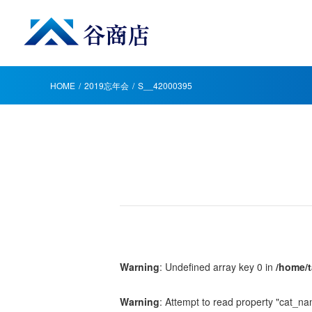
HOME
2019忘年会
S__42000395
Warning
: Undefined array key 0 in
/home/t
Warning
: Attempt to read property "cat_na