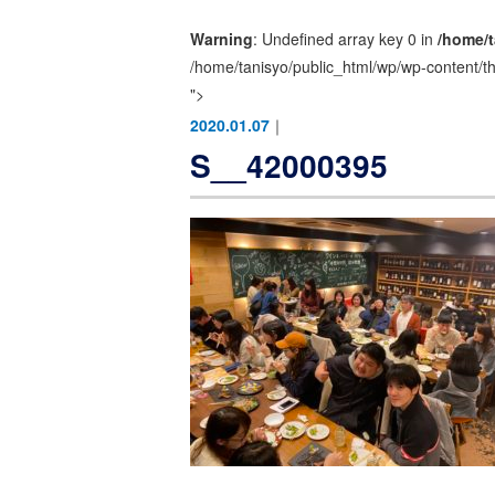
Warning
: Undefined array key 0 in
/home/t
/home/tanisyo/public_html/wp/wp-content/t
">
2020.01.07
｜
S__42000395