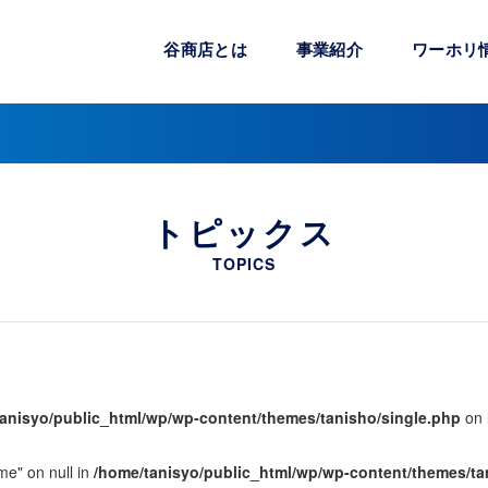
谷商店とは
事業紹介
ワーホリ
トピックス
TOPICS
anisyo/public_html/wp/wp-content/themes/tanisho/single.php
on 
me" on null in
/home/tanisyo/public_html/wp/wp-content/themes/ta