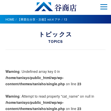
HOME
【畢業生分享・京都】vol.4 アチ
13
トピックス
TOPICS
Warning
: Undefined array key 0 in
/home/tanisyo/public_html/wp/wp-
content/themes/tanisho/single.php
on line
23
Warning
: Attempt to read property "cat_name" on null in
/home/tanisyo/public_html/wp/wp-
content/themes/tanisho/single.php
on line
23