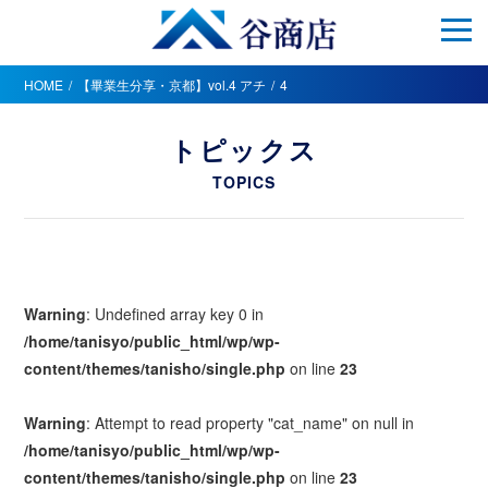
HOME
【畢業生分享・京都】vol.4 アチ
4
トピックス
TOPICS
Warning
: Undefined array key 0 in
/home/tanisyo/public_html/wp/wp-
content/themes/tanisho/single.php
on line
23
Warning
: Attempt to read property "cat_name" on null in
/home/tanisyo/public_html/wp/wp-
content/themes/tanisho/single.php
on line
23