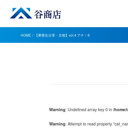
HOME
【畢業生分享・京都】vol.4 アチ
6
Warning
: Undefined array key 0 in
/home/t
Warning
: Attempt to read property "cat_na