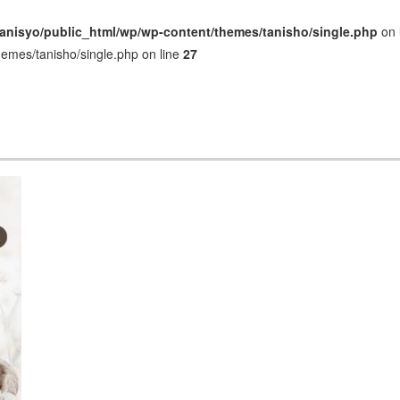
anisyo/public_html/wp/wp-content/themes/tanisho/single.php
on 
hemes/tanisho/single.php on line
27