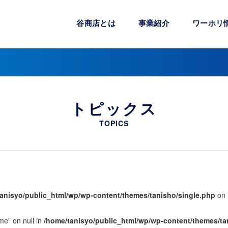
谷商店とは
事業紹介
ワーホリ
トピックス
TOPICS
anisyo/public_html/wp/wp-content/themes/tanisho/single.php
on 
me" on null in
/home/tanisyo/public_html/wp/wp-content/themes/ta