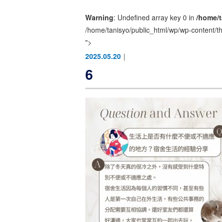
Warning
: Undefined array key 0 in
/home/t
/home/tanisyo/public_html/wp/wp-content/t
">
2025.05.20
｜
6