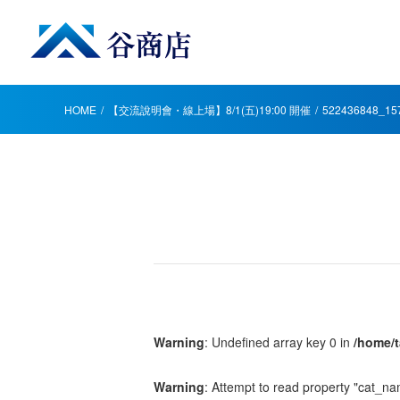
HOME
【交流說明會・線上場】8/1(五)19:00 開催
522436848_15
Warning
: Undefined array key 0 in
/home/t
Warning
: Attempt to read property "cat_na