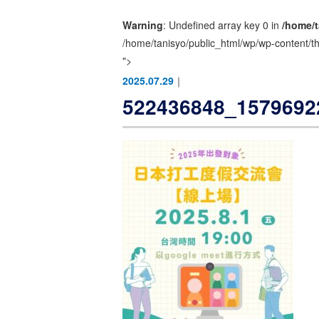
Warning
: Undefined array key 0 in
/home/t
/home/tanisyo/public_html/wp/wp-content/t
">
2025.07.29
｜
522436848_1579692