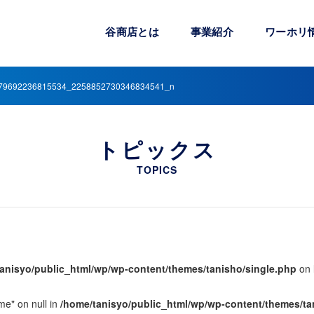
谷商店とは
事業紹介
ワーホリ
79692236815534_2258852730346834541_n
トピックス
TOPICS
anisyo/public_html/wp/wp-content/themes/tanisho/single.php
on 
me" on null in
/home/tanisyo/public_html/wp/wp-content/themes/ta