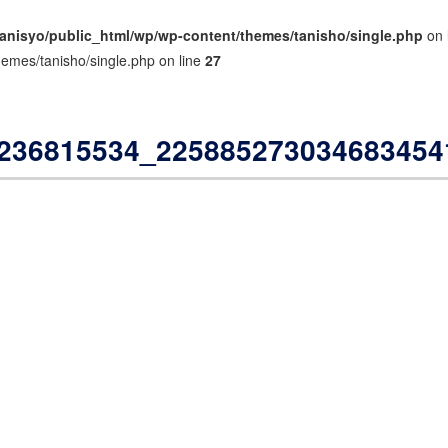
anisyo/public_html/wp/wp-content/themes/tanisho/single.php
on 
hemes/tanisho/single.php on line
27
236815534_225885273034683454