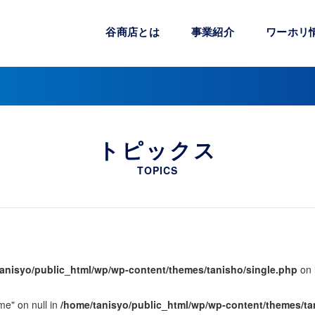
谷商店とは
事業紹介
ワーホリ
トピックス
TOPICS
anisyo/public_html/wp/wp-content/themes/tanisho/single.php
on 
me" on null in
/home/tanisyo/public_html/wp/wp-content/themes/ta