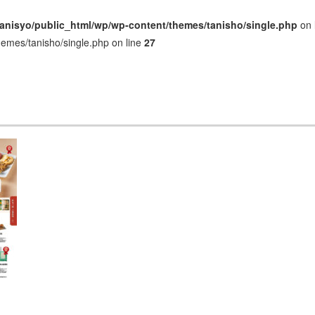
anisyo/public_html/wp/wp-content/themes/tanisho/single.php
on 
hemes/tanisho/single.php on line
27