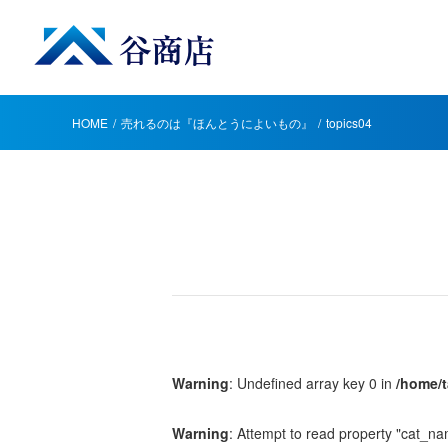
HOME
売れるのは『ほんとうによいもの』
topics04
Warning
: Undefined array key 0 in
/home/t
Warning
: Attempt to read property "cat_na