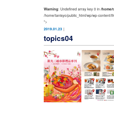
Warning
: Undefined array key 0 in
/home/t
/home/tanisyo/public_html/wp/wp-content/t
">
2019.01.23
｜
topics04